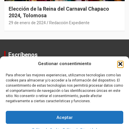
Elección de la Reina del Carnaval Chapaco
2024, Tolomosa
29 de enero de 2024
Redacción Expediente
Escríbenos
Gestionar consentimiento
Contactos
Equipo
Para ofrecer las mejores experiencias, utilizamos tecnologías como las
cookies para almacenar y/o acceder a la información del dispositivo. El
Política de Privacidad
consentimiento de estas tecnologías nos permitirá procesar datos como
el comportamiento de navegación o las identificaciones únicas en este
sitio. No consentir o retirar el consentimiento, puede afectar
negativamente a ciertas características y funciones.
Aceptar
Copyright ©2026
Expediente
Política de Privacidad
Tema por:
Theme Horse
Funciona gracias a:
WordPress