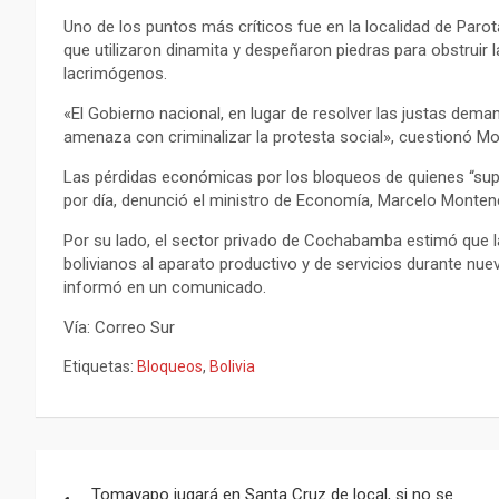
Uno de los puntos más críticos fue en la localidad de Paro
que utilizaron dinamita y despeñaron piedras para obstruir 
lacrimógenos.
«El Gobierno nacional, en lugar de resolver las justas dema
amenaza con criminalizar la protesta social», cuestionó Mor
Las pérdidas económicas por los bloqueos de quienes “sup
por día, denunció el ministro de Economía, Marcelo Monten
Por su lado, el sector privado de Cochabamba estimó que l
bolivianos al aparato productivo y de servicios durante nu
informó en un comunicado.
Vía: Correo Sur
Etiquetas:
Bloqueos
,
Bolivia
Navegación
Tomayapo jugará en Santa Cruz de local, si no se