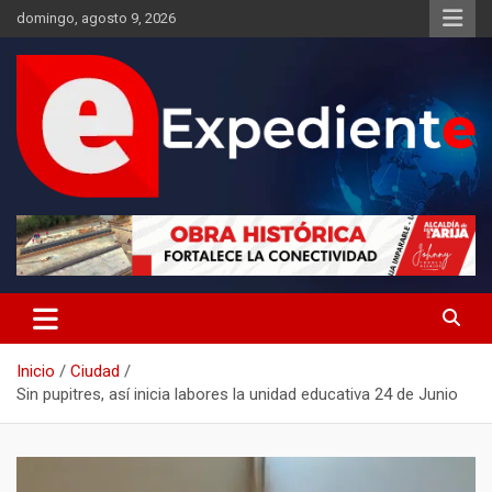
Saltar
domingo, agosto 9, 2026
al
contenido
Desde el lugar de los hechos
Expediente
Inicio
Ciudad
Sin pupitres, así inicia labores la unidad educativa 24 de Junio