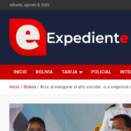
Saltar
sábado, agosto 8, 2026
al
contenido
Desde el lugar de los hechos
Expediente
INICIO
BOLIVIA
TARIJA
POLICIAL
INT
Inicio
Bolivia
Arce al inaugurar el año escolar: «La exigenci