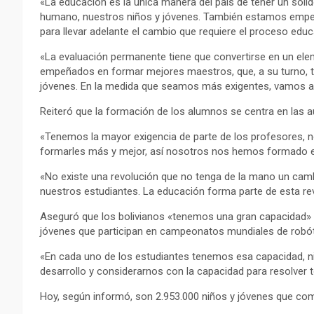
«La educación es la única manera del país de tener un sóli
humano, nuestros niños y jóvenes. También estamos empeñ
para llevar adelante el cambio que requiere el proceso educ
«La evaluación permanente tiene que convertirse en un ele
empeñados en formar mejores maestros, que, a su turno, ti
jóvenes. En la medida que seamos más exigentes, vamos a t
Reiteró que la formación de los alumnos se centra en las au
«Tenemos la mayor exigencia de parte de los profesores, no
formarles más y mejor, así nosotros nos hemos formado e
«No existe una revolución que no tenga de la mano un camb
nuestros estudiantes. La educación forma parte de esta re
Aseguró que los bolivianos «tenemos una gran capacidad» 
jóvenes que participan en campeonatos mundiales de robót
«En cada uno de los estudiantes tenemos esa capacidad, niñ
desarrollo y considerarnos con la capacidad para resolve
Hoy, según informó, son 2.953.000 niños y jóvenes que com