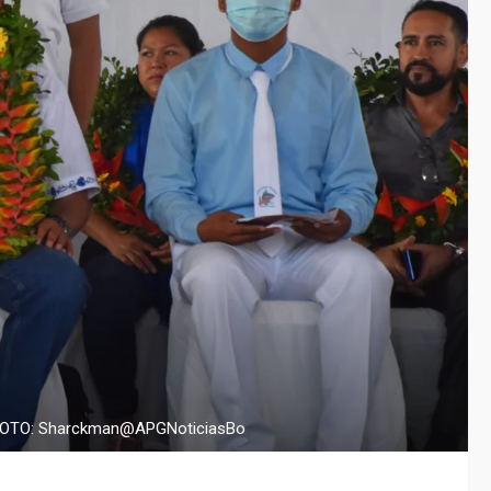
. / FOTO: Sharckman@APGNoticiasBo