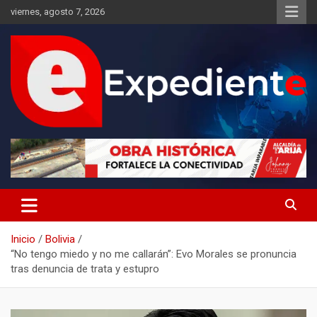
Saltar
viernes, agosto 7, 2026
al
contenido
Desde el lugar de los hechos
Expediente
Inicio
Bolivia
“No tengo miedo y no me callarán”: Evo Morales se pronuncia
tras denuncia de trata y estupro