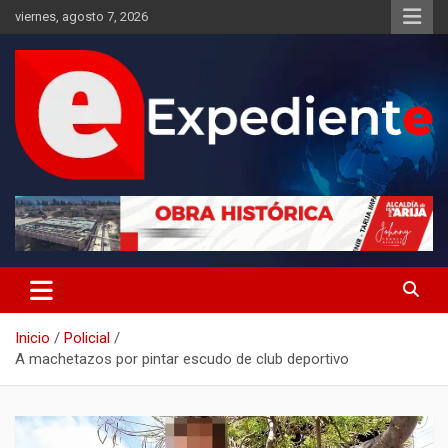
Saltar
viernes, agosto 7, 2026
al
contenido
Desde el lugar de los hechos
Expediente
Inicio
Policial
A machetazos por pintar escudo de club deportivo