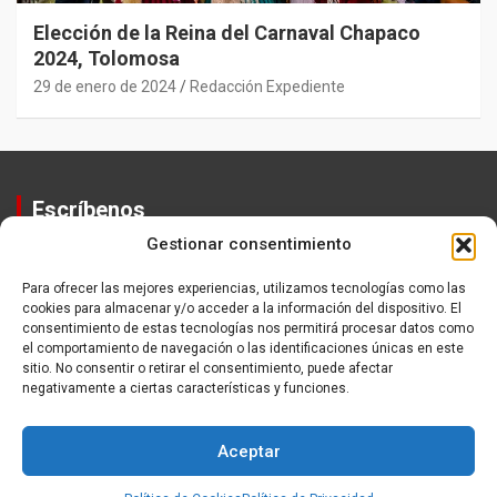
Elección de la Reina del Carnaval Chapaco
2024, Tolomosa
29 de enero de 2024
Redacción Expediente
Escríbenos
Gestionar consentimiento
Contactos
Equipo
Para ofrecer las mejores experiencias, utilizamos tecnologías como las
cookies para almacenar y/o acceder a la información del dispositivo. El
Política de Privacidad
consentimiento de estas tecnologías nos permitirá procesar datos como
el comportamiento de navegación o las identificaciones únicas en este
sitio. No consentir o retirar el consentimiento, puede afectar
negativamente a ciertas características y funciones.
Aceptar
Copyright ©2026
Expediente
Política de Privacidad
Tema por:
Theme Horse
Funciona gracias a:
WordPress