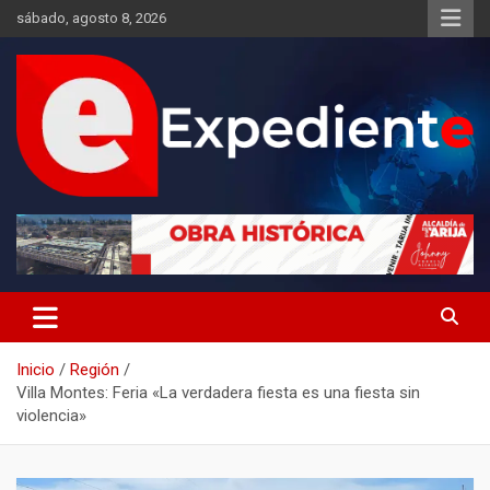
Saltar
sábado, agosto 8, 2026
al
contenido
Desde el lugar de los hechos
Expediente
Inicio
Región
Villa Montes: Feria «La verdadera fiesta es una fiesta sin
violencia»