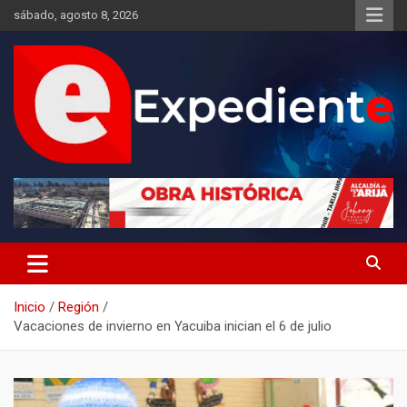
Saltar
sábado, agosto 8, 2026
al
contenido
Desde el lugar de los hechos
Expediente
Inicio
Región
Vacaciones de invierno en Yacuiba inician el 6 de julio