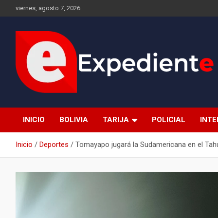
Saltar
viernes, agosto 7, 2026
al
contenido
Desde el lugar de los hechos
Expediente
INICIO
BOLIVIA
TARIJA
POLICIAL
INT
Inicio
Deportes
Tomayapo jugará la Sudamericana en el Tahui