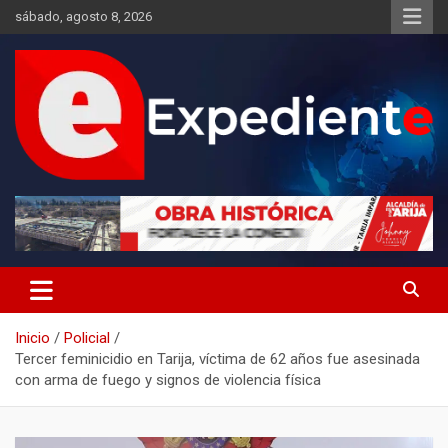
Saltar
sábado, agosto 8, 2026
al
contenido
Desde el lugar de los hechos
Expediente
Inicio
Policial
Tercer feminicidio en Tarija, víctima de 62 años fue asesinada
con arma de fuego y signos de violencia física