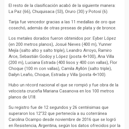
El resto de la clasificación acabó de la siguiente manera:
La Paz (66), Chuquisaca (53), Oruro (30) y Potosí (6).
Tarija fue vencedor gracias a las 11 medallas de oro que
cosechó, además de otras preseas de plata y de bronce.
Los metales dorados fueron obtenidos por: Eyber López
(en 200 metros planos), Josué Nieves (400 m), Yunner
Mejía (salto alto y salto triple), Leandro Arroyo, Ramiro
Arce, Sebastián Godoy y López (posta 4×100), Ana Villa
(200 m), Luciana Estrada (400 lisos y 400 con vallas), Flor
Choque (100 m con vallas), Camila Ayllón (salto triple),
Dailyn Leaño, Choque, Estrada y Villa (posta 4×100).
Hubo un récord nacional el que se rompió y fue obra de la
velocista cruceña Mariana Casanova en los 100 metros
planos de U18.
Su registro fue de 12 segundos y 26 centésimas que
superaron los 12”32 que pertenecía a su coterránea
Carolina Ocampo desde noviembre de 2016 que se logró
en Resistencia, Argentina, según los datos ofrecidos por la