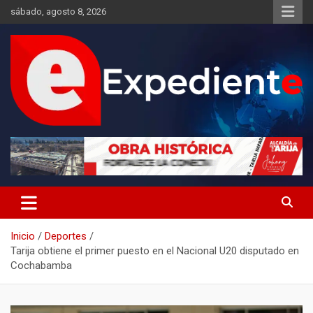
Saltar
sábado, agosto 8, 2026
al
contenido
Desde el lugar de los hechos
Expediente
Inicio
Deportes
Tarija obtiene el primer puesto en el Nacional U20 disputado en
Cochabamba