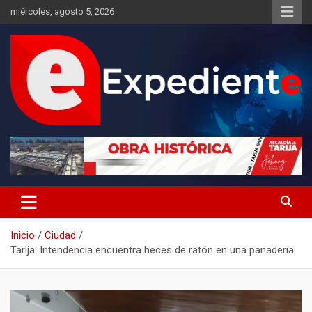
Saltar
miércoles, agosto 5, 2026
al
contenido
Desde el lugar de los hechos
Expediente
Inicio
Ciudad
Tarija: Intendencia encuentra heces de ratón en una panadería