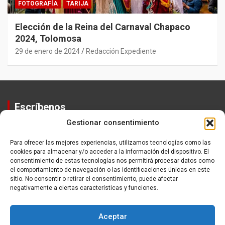
FOTOGRAFÍA
TARIJA
Elección de la Reina del Carnaval Chapaco
2024, Tolomosa
29 de enero de 2024
Redacción Expediente
Escríbenos
Gestionar consentimiento
Contactos
Equipo
Para ofrecer las mejores experiencias, utilizamos tecnologías como las
cookies para almacenar y/o acceder a la información del dispositivo. El
Política de Privacidad
consentimiento de estas tecnologías nos permitirá procesar datos como
el comportamiento de navegación o las identificaciones únicas en este
sitio. No consentir o retirar el consentimiento, puede afectar
negativamente a ciertas características y funciones.
Aceptar
Copyright ©2026
Expediente
Política de Privacidad