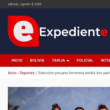
Saltar
sábado, agosto 8, 2026
al
contenido
Desde el lugar de los hechos
Expediente
INICIO
BOLIVIA
TARIJA
POLICIAL
INT
Inicio
Deportes
Selección peruana femenina tendrá dos part