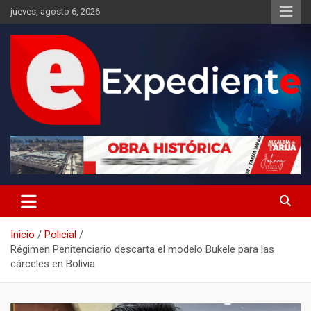
Saltar
jueves, agosto 6, 2026
al
contenido
Desde el lugar de los hechos
Expediente
Inicio
Policial
Régimen Penitenciario descarta el modelo Bukele para las
cárceles en Bolivia