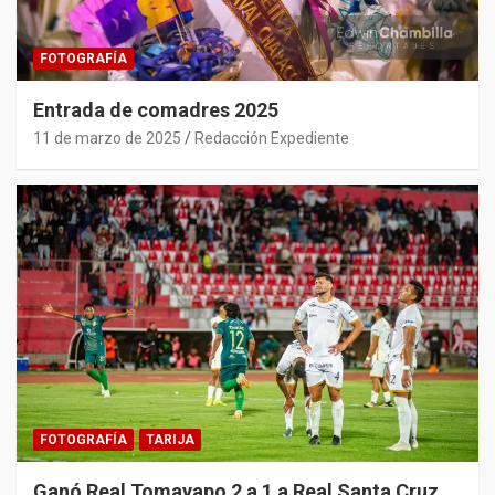
FOTOGRAFÍA
Entrada de comadres 2025
11 de marzo de 2025
Redacción Expediente
FOTOGRAFÍA
TARIJA
Ganó Real Tomayapo 2 a 1 a Real Santa Cruz