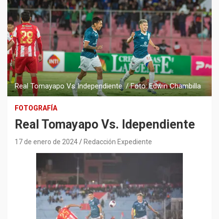
Real Tomayapo Vs Independiente. / Foto: Edwin Chambilla
FOTOGRAFÍA
Real Tomayapo Vs. Idependiente
17 de enero de 2024
Redacción Expediente