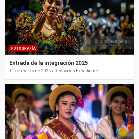
FOTOGRAFÍA
Entrada de la integración 2025
11 de marzo de 2025
Redacción Expediente