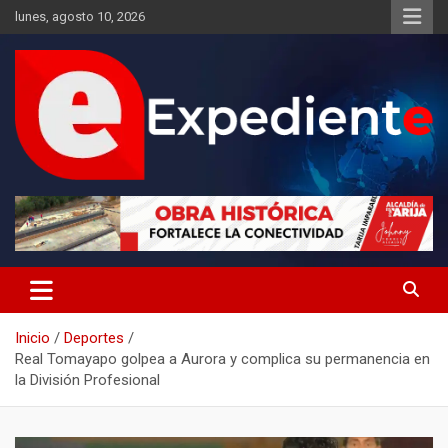
Saltar
lunes, agosto 10, 2026
al
contenido
Desde el lugar de los hechos
Expediente
Inicio
Deportes
Real Tomayapo golpea a Aurora y complica su permanencia en
la División Profesional