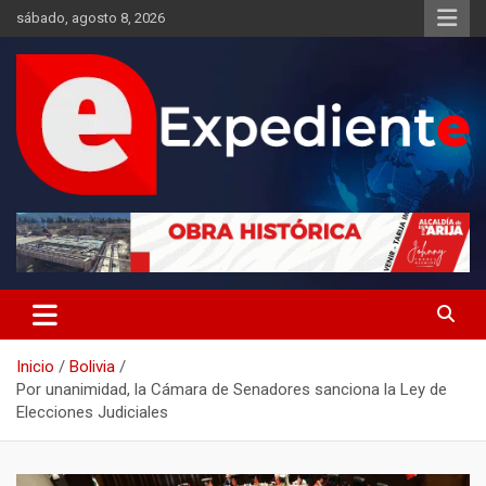
Saltar
sábado, agosto 8, 2026
al
contenido
Desde el lugar de los hechos
Expediente
Inicio
Bolivia
Por unanimidad, la Cámara de Senadores sanciona la Ley de
Elecciones Judiciales