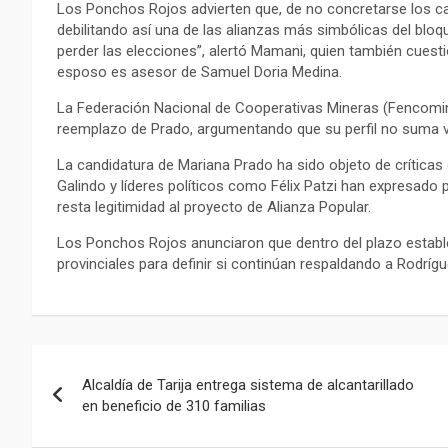
Los Ponchos Rojos advierten que, de no concretarse los cam
debilitando así una de las alianzas más simbólicas del blo
perder las elecciones”, alertó Mamani, quien también cuesti
esposo es asesor de Samuel Doria Medina.
La Federación Nacional de Cooperativas Mineras (Fencomin)
reemplazo de Prado, argumentando que su perfil no suma v
La candidatura de Mariana Prado ha sido objeto de crítica
Galindo y líderes políticos como Félix Patzi han expresado
resta legitimidad al proyecto de Alianza Popular.
Los Ponchos Rojos anunciaron que dentro del plazo estab
provinciales para definir si continúan respaldando a Rodrígue
Navegación
Alcaldía de Tarija entrega sistema de alcantarillado
de
en beneficio de 310 familias
entradas