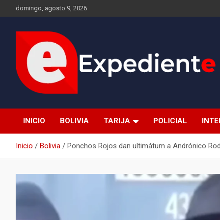
Saltar
domingo, agosto 9, 2026
al
contenido
Desde el lugar de los hechos
Expediente
INICIO
BOLIVIA
TARIJA
POLICIAL
INT
Inicio
Bolivia
Ponchos Rojos dan ultimátum a Andrónico Rodr