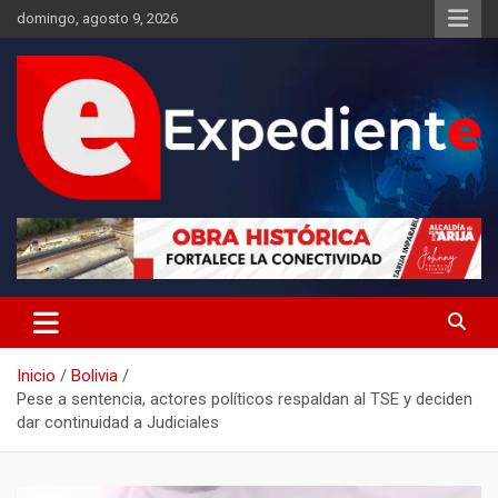
Saltar
domingo, agosto 9, 2026
al
contenido
Desde el lugar de los hechos
Expediente
Inicio
Bolivia
Pese a sentencia, actores políticos respaldan al TSE y deciden
dar continuidad a Judiciales