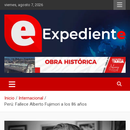
Saltar
viernes, agosto 7, 2026
al
contenido
Desde el lugar de los hechos
Expediente
Inicio
Internacional
Perú: Fallece Alberto Fujimori a los 86 años