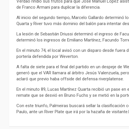
Verdao rindió sus frutos para que José Manuel López asistie
de Franco Armani para duplicar la diferencia.
Al inicio del segundo tiempo, Marcelo Gallardo determinó 
Quarta y River tuvo más dominio del balón para intentar de
La lesión de Sebastián Driussi determinó el ingreso de Facu
determinó los ingresos de Emiliano Martínez, Facundo Torr
En el minuto 74, el local avisó con un disparo desde fuera 
portería defendida por Weverton.
A falta de siete para el final del partido en un despeje de
generó que el VAR llamara al árbitro Jesús Valenzuela, pero 
aclaró que previo haba offside del defensa riverplatense.
En el minuto 89, Lucas Martínez Quarta recibió un pase en e
remate que se desvió en Bruno Fuchs y se metió en la porter
Con este triunfo, Palmeiras buscará sellar la clasificación
Paulo, ante un River Plate que irá por la hazaña de visitant