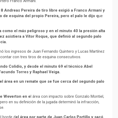
ortero Franco Armani.
8 Andreas Pereira de tiro libre exigió a Franco Armani y
de esquina del propio Pereira, pero el palo le dijo q
ue
 como el más peligroso y en el minuto 40 la presión alta
z asistiera a Vítor Roque, que definió al segundo palo
cia.
nó los ingresos de Juan Fernando Quintero y Lucas Martínez
scontar con tres tiros de esquina consecutivos.
ndo Colidio, y desde el minuto 69 el técnico Abel
 Facundo Torres y Raphael Veiga.
el área en un remate que se fue cerca del segundo palo
 de Weverton en e
l área con impacto sobre Gonzalo Montiel,
ero en su definición de la jugada determinó la infracción,
se.
l borde d
el área por parte de Juan Carlos Portillo y sacó