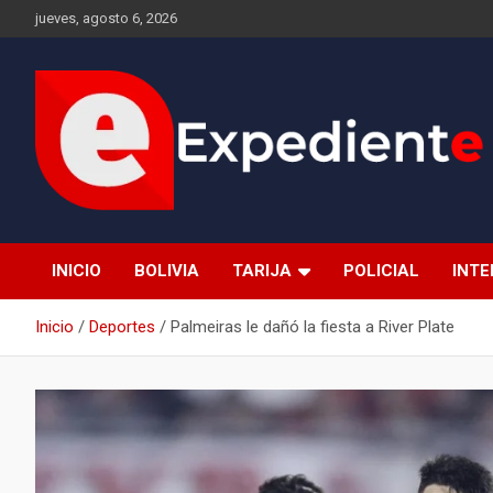
Saltar
jueves, agosto 6, 2026
al
contenido
Desde el lugar de los hechos
Expediente
INICIO
BOLIVIA
TARIJA
POLICIAL
INT
Inicio
Deportes
Palmeiras le dañó la fiesta a River Plate