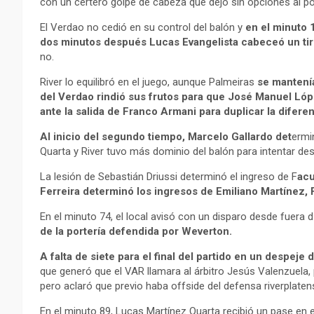
con un certero golpe de cabeza que dejó sin opciones al p
El Verdao no cedió en su control del balón y
en el minuto 1
dos minutos después Lucas Evangelista cabeceó un tiro 
no.
River lo equilibró en el juego, aunque Palmeiras
se mantenía
del Verdao rindió sus frutos para que José Manuel Lópe
ante la salida de Franco Armani para duplicar la diferen
Al inicio del segundo tiempo, Marcelo Gallardo det
ermi
Quarta y River tuvo más dominio del balón para intentar de
La lesión de Sebastián Driussi determinó el ingreso de F
acu
Ferreira determinó los ingresos de Emiliano Martínez,
En el minuto 74, el local avisó con un disparo desde fuera d
de la portería defendida por Weverton.
A falta de siete para el final del partido en un despeje
que generó que el VAR llamara al árbitro Jesús Valenzuela, p
pero aclaró que previo haba offside del defensa riverplaten
En el minuto 89, Lucas Martínez Quarta recibió un pase en e