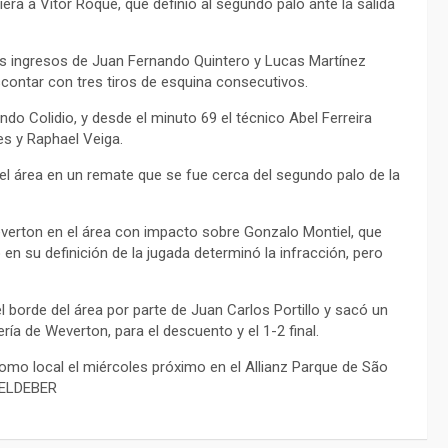
ra a Vítor Roque, que definió al segundo palo ante la salida
los ingresos de Juan Fernando Quintero y Lucas Martínez
scontar con tres tiros de esquina consecutivos.
ndo Colidio, y desde el minuto 69 el técnico Abel Ferreira
es y Raphael Veiga.
del área en un remate que se fue cerca del segundo palo de la
 Weverton en el área con impacto sobre Gonzalo Montiel, que
en su definición de la jugada determinó la infracción, pero
l borde del área por parte de Juan Carlos Portillo y sacó un
ía de Weverton, para el descuento y el 1-2 final.
 como local el miércoles próximo en el Allianz Parque de São
e.ELDEBER