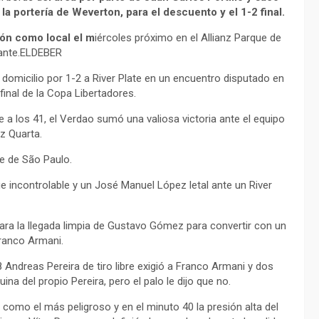
a portería de Weverton, para el descuento y el 1-2 final.
ción como local el m
iércoles próximo en el Allianz Parque de
itante.ELDEBER
a domicilio por 1-2 a River Plate en un encuentro disputado en
inal de la Copa Libertadores.
a los 41, el Verdao sumó una valiosa victoria ante el equipo
z Quarta.
ue de São Paulo.
e incontrolable y un José Manuel López letal ante un River
para la llegada limpia de Gustavo Gómez para convertir con un
Franco Armani.
 Andreas Pereira de tiro libre exigió a Franco Armani y dos
a del propio Pereira, pero el palo le dijo que no.
 como el más peligroso y en el minuto 40 la presión alta del