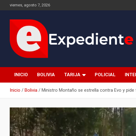
Saltar
viernes, agosto 7, 2026
al
contenido
Desde el lugar de los hechos
Expediente
INICIO
BOLIVIA
TARIJA
POLICIAL
INT
Inicio
Bolivia
Ministro Montaño se estrella contra Evo y pid