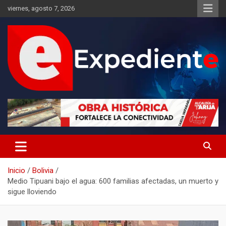
Saltar
viernes, agosto 7, 2026
al
contenido
Desde el lugar de los hechos
Expediente
Inicio
Bolivia
Medio Tipuani bajo el agua: 600 familias afectadas, un muerto y
sigue lloviendo