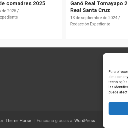
 de comadres 2025
Ganó Real Tomayapo 2 
Real Santa Cruz
o de 2025
xpediente
13 de septiembre de 2024
Redacción Expediente
Para ofrece
almacenar y
tecnologías
las identifi
puede afect
or:
Theme Horse
Funciona gracias a:
WordPress