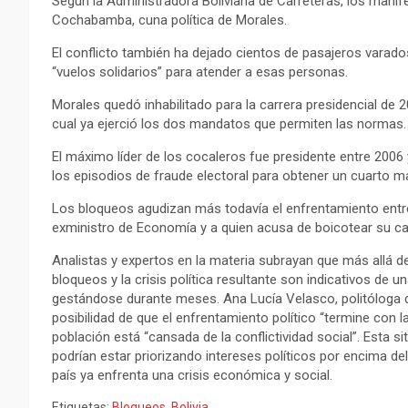
Según la Administradora Boliviana de Carreteras, los mani
Cochabamba, cuna política de Morales.
El conflicto también ha dejado cientos de pasajeros varados
“vuelos solidarios” para atender a esas personas.
Morales quedó inhabilitado para la carrera presidencial de 
cual ya ejerció los dos mandatos que permiten las normas.
El máximo líder de los cocaleros fue presidente entre 2006
los episodios de fraude electoral para obtener un cuarto m
Los bloqueos agudizan más todavía el enfrentamiento entre 
exministro de Economía y a quien acusa de boicotear su ca
Analistas y expertos en la materia subrayan que más allá de
bloqueos y la crisis política resultante son indicativos de
gestándose durante meses. Ana Lucía Velasco, politóloga de
posibilidad de que el enfrentamiento político “termine con la
población está “cansada de la conflictividad social”. Esta s
podrían estar priorizando intereses políticos por encima d
país ya enfrenta una crisis económica y social.
Etiquetas:
Bloqueos
,
Bolivia