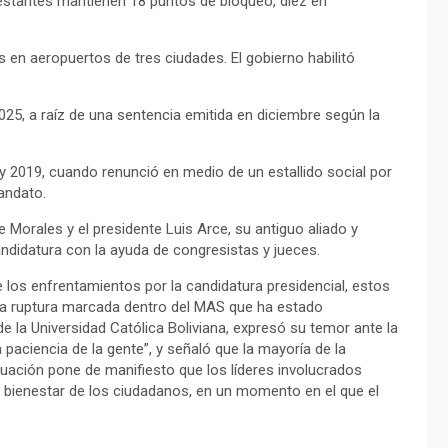
festantes mantienen 18 puntos de bloqueo, diez en
 en aeropuertos de tres ciudades. El gobierno habilitó
2025, a raíz de una sentencia emitida en diciembre según la
 y 2019, cuando renunció en medio de un estallido social por
andato.
Morales y el presidente Luis Arce, su antiguo aliado y
ndidatura con la ayuda de congresistas y jueces.
 los enfrentamientos por la candidatura presidencial, estos
 una ruptura marcada dentro del MAS que ha estado
 la Universidad Católica Boliviana, expresó su temor ante la
 paciencia de la gente”, y señaló que la mayoría de la
ituación pone de manifiesto que los líderes involucrados
el bienestar de los ciudadanos, en un momento en el que el