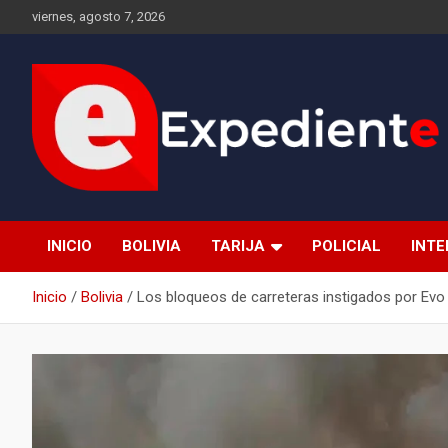
Saltar
viernes, agosto 7, 2026
al
contenido
Desde el lugar de los hechos
Expediente
INICIO
BOLIVIA
TARIJA
POLICIAL
INT
Inicio
Bolivia
Los bloqueos de carreteras instigados por Evo