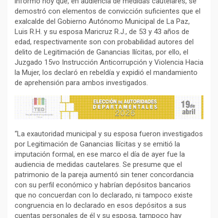
informó hoy que, en audiencia de medidas cautelares, se
demostró con elementos de convicción suficientes que el
exalcalde del Gobierno Autónomo Municipal de La Paz,
Luis R.H. y su esposa Maricruz R.J., de 53 y 43 años de
edad, respectivamente son con probabilidad autores del
delito de Legitimación de Ganancias Ilícitas, por ello, el
Juzgado 15vo Instrucción Anticorrupción y Violencia Hacia
la Mujer, los declaró en rebeldía y expidió el mandamiento
de aprehensión para ambos investigados.
“La exautoridad municipal y su esposa fueron investigados
por Legitimación de Ganancias Ilícitas y se emitió la
imputación formal, en ese marco el día de ayer fue la
audiencia de medidas cautelares. Se presume que el
patrimonio de la pareja aumentó sin tener concordancia
con su perfil económico y habrían depósitos bancarios
que no concuerdan con lo declarado, ni tampoco existe
congruencia en lo declarado en esos depósitos a sus
cuentas personales de él y su esposa, tampoco hay