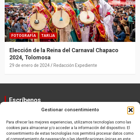
FOTOGRAFÍA
TARIJA
Elección de la Reina del Carnaval Chapaco
2024, Tolomosa
29 de enero de 2024
Redacción Expediente
Escríbenos
Gestionar consentimiento
Contactos
Equipo
Para ofrecer las mejores experiencias, utilizamos tecnologías como las
cookies para almacenar y/o acceder a la información del dispositivo. El
Política de Privacidad
consentimiento de estas tecnologías nos permitirá procesar datos como
el comportamiento de navegación o las identificaciones únicas en este