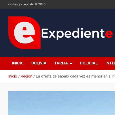
Saltar
domingo, agosto 9, 2026
al
contenido
Desde el lugar de los hechos
Expediente
INICIO
BOLIVIA
TARIJA
POLICIAL
INT
Inicio
Región
La oferta de sábalo cada vez es menor en el r