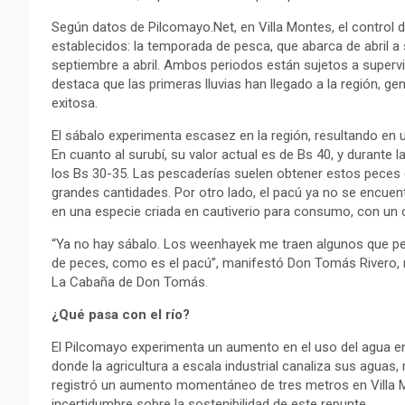
Según datos de Pilcomayo.Net, en Villa Montes, el control 
establecidos: la temporada de pesca, que abarca de abril a
septiembre a abril. Ambos periodos están sujetos a supervi
destaca que las primeras lluvias han llegado a la región, 
exitosa.
El sábalo experimenta escasez en la región, resultando en
En cuanto al surubí, su valor actual es de Bs 40, y durante
los Bs 30-35. Las pescaderías suelen obtener estos peces 
grandes cantidades. Por otro lado, el pacú ya no se encuen
en una especie criada en cautiverio para consumo, con un co
“Ya no hay sábalo. Los weenhayek me traen algunos que pe
de peces, como es el pacú”, manifestó Don Tomás Rivero, 
La Cabaña de Don Tomás.
¿Qué pasa con el río?
El Pilcomayo experimenta un aumento en el uso del agua en
donde la agricultura a escala industrial canaliza sus agua
registró un aumento momentáneo de tres metros en Villa Mo
incertidumbre sobre la sostenibilidad de este repunte.