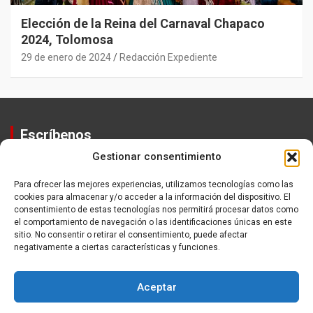
Elección de la Reina del Carnaval Chapaco
2024, Tolomosa
29 de enero de 2024
Redacción Expediente
Escríbenos
Gestionar consentimiento
Contactos
Equipo
Para ofrecer las mejores experiencias, utilizamos tecnologías como las
cookies para almacenar y/o acceder a la información del dispositivo. El
Política de Privacidad
consentimiento de estas tecnologías nos permitirá procesar datos como
el comportamiento de navegación o las identificaciones únicas en este
sitio. No consentir o retirar el consentimiento, puede afectar
negativamente a ciertas características y funciones.
Aceptar
Copyright ©2026
Expediente
Política de Privacidad
Tema por:
Theme Horse
Funciona gracias a:
WordPress