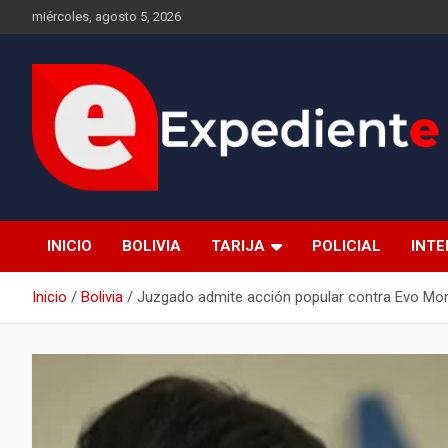
Saltar
miércoles, agosto 5, 2026
al
contenido
Desde el lugar de los hechos
Expediente
INICIO
BOLIVIA
TARIJA
POLICIAL
INT
Inicio
Bolivia
Juzgado admite acción popular contra Evo Mora