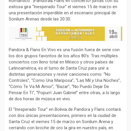
Romántico”: ¡Pandora& Flans en concierto! juntas con su
exitosa gira “Inesperado Tour” el viernes 15 de marzo en
una presentación imperdible en el escenario principal de
Sonilum Arenas desde las 20:30.
Pandora & Flans En Vivo es una fusión fuera de serie con
los dos grupos favoritos de los años 80’s. Tras múltiples
conciertos con lleno total en México y otros países de
Latinoamérica, es el turno de Santa Cruz para unir a
distintas generaciones y revivir canciones como: “No
Controles”, “Como Una Mariposa”, “Las Mil y Una Noches”,
“Cómo Te Va Mi Amor”, “Bazar”, “No Puedo Dejar De
Pensar En Ti”, “Popurrí Juan Gabriel” entre otras, a lo largo
de dos horas de música en vivo.
El “Inesperado Tour” en Bolivia de Pandora y Flans contará
con dos únicas presentaciones, primero en la ciudad de
Santa Cruz el viernes 15 de marzo en Sonilum Arena y
cerrando con broche de oro la gira en nuestro país, en