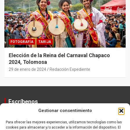
FOTOGRAFÍA
TARIJA
Elección de la Reina del Carnaval Chapaco
2024, Tolomosa
29 de enero de 2024
Redacción Expediente
Escríbenos
Gestionar consentimiento
Contactos
Equipo
Para ofrecer las mejores experiencias, utilizamos tecnologías como las
cookies para almacenar y/o acceder a la información del dispositivo. El
Política de Privacidad