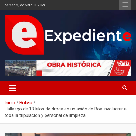
Saltar
sábado, agosto 8, 2026
al
contenido
Desde el lugar de los hechos
Expediente
Inicio
Bolivia
Hallazgo de 13 kilos de droga en un avión de Boa involucrar a
toda la tripulación y personal de limpieza