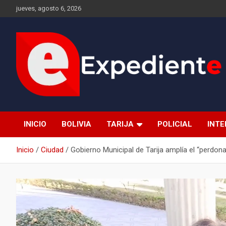
Saltar
jueves, agosto 6, 2026
al
contenido
Desde el lugar de los hechos
Expediente
INICIO
BOLIVIA
TARIJA
POLICIAL
INT
Inicio
Ciudad
Gobierno Municipal de Tarija amplía el “perdona