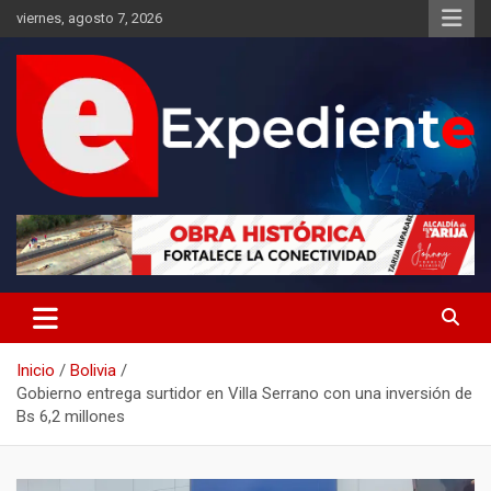
Saltar
viernes, agosto 7, 2026
al
contenido
Desde el lugar de los hechos
Expediente
Inicio
Bolivia
Gobierno entrega surtidor en Villa Serrano con una inversión de
Bs 6,2 millones