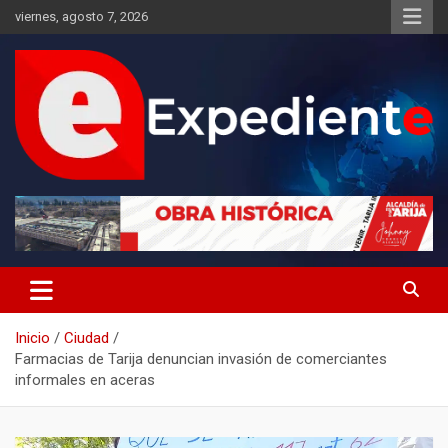
Saltar
viernes, agosto 7, 2026
al
contenido
Desde el lugar de los hechos
Expediente
Inicio
Ciudad
Farmacias de Tarija denuncian invasión de comerciantes
informales en aceras