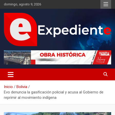
Saltar
domingo, agosto 9, 2026
al
contenido
Desde el lugar de los hechos
Expediente
Inicio
Bolivia
Evo denuncia la gasificación policial y acusa al Gobierno de
reprimir al movimiento indígena