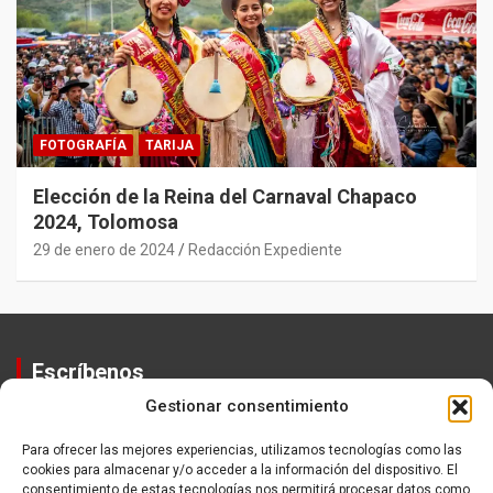
FOTOGRAFÍA
TARIJA
Elección de la Reina del Carnaval Chapaco
2024, Tolomosa
29 de enero de 2024
Redacción Expediente
Escríbenos
Gestionar consentimiento
Contactos
Equipo
Para ofrecer las mejores experiencias, utilizamos tecnologías como las
cookies para almacenar y/o acceder a la información del dispositivo. El
Política de Privacidad
consentimiento de estas tecnologías nos permitirá procesar datos como