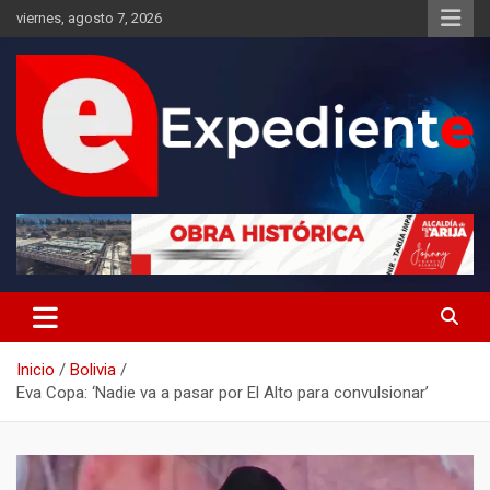
Saltar
viernes, agosto 7, 2026
al
contenido
Desde el lugar de los hechos
Expediente
Inicio
Bolivia
Eva Copa: ‘Nadie va a pasar por El Alto para convulsionar’