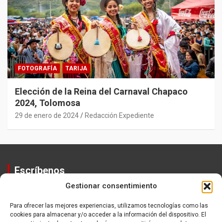
FOTOGRAFÍA
TARIJA
Elección de la Reina del Carnaval Chapaco
2024, Tolomosa
29 de enero de 2024
Redacción Expediente
Escríbenos
Gestionar consentimiento
Contactos
Equipo
Para ofrecer las mejores experiencias, utilizamos tecnologías como las
cookies para almacenar y/o acceder a la información del dispositivo. El
Política de Privacidad