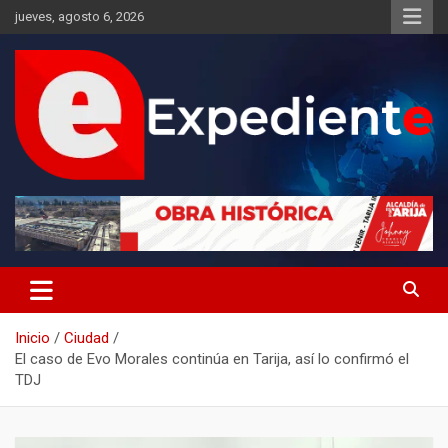
Saltar
jueves, agosto 6, 2026
al
contenido
Desde el lugar de los hechos
Expediente
Inicio
Ciudad
El caso de Evo Morales continúa en Tarija, así lo confirmó el
TDJ