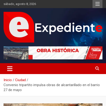
Saltar
sábado, agosto 8, 2026
al
contenido
Desde el lugar de los hechos
Expediente
Inicio
Ciudad
Convenio tripartito impulsa obras de alcantarillado en el barrio
27 de mayo