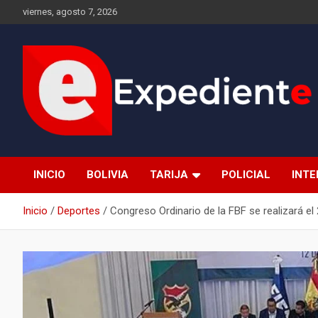
Saltar
viernes, agosto 7, 2026
al
contenido
Desde el lugar de los hechos
Expediente
INICIO
BOLIVIA
TARIJA
POLICIAL
INT
Inicio
Deportes
Congreso Ordinario de la FBF se realizará el 