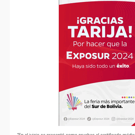
“En el juicio se presentó como pruebas el certificado médico