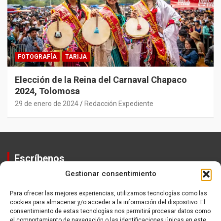
FOTOGRAFÍA
TARIJA
Elección de la Reina del Carnaval Chapaco
2024, Tolomosa
29 de enero de 2024
Redacción Expediente
Escríbenos
Gestionar consentimiento
Contactos
Equipo
Para ofrecer las mejores experiencias, utilizamos tecnologías como las
cookies para almacenar y/o acceder a la información del dispositivo. El
Política de Privacidad
consentimiento de estas tecnologías nos permitirá procesar datos como
el comportamiento de navegación o las identificaciones únicas en este