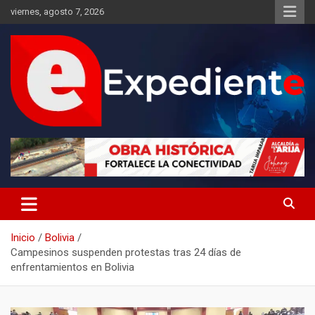
Saltar
viernes, agosto 7, 2026
al
contenido
Desde el lugar de los hechos
Expediente
Inicio
Bolivia
Campesinos suspenden protestas tras 24 días de
enfrentamientos en Bolivia