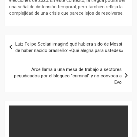
elecciones de 2025. En este contexto, la tregua podría ser
una señal de distensión temporal, pero también refleja la
complejidad de una crisis que parece lejos de resolverse.
Navegación
Luiz Felipe Scolari imaginó qué hubiera sido de Messi
de
de haber nacido brasileño: «Qué alegría para ustedes»
entradas
Arce llama a una mesa de trabajo a sectores
perjudicados por el bloqueo “criminal” y no convoca a
Evo