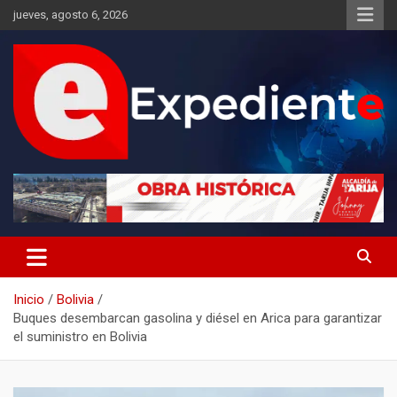
Saltar
jueves, agosto 6, 2026
al
contenido
Desde el lugar de los hechos
Expediente
Inicio
Bolivia
Buques desembarcan gasolina y diésel en Arica para garantizar
el suministro en Bolivia