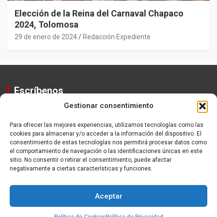
Elección de la Reina del Carnaval Chapaco
2024, Tolomosa
29 de enero de 2024
Redacción Expediente
Escríbenos
Gestionar consentimiento
Contactos
Equipo
Para ofrecer las mejores experiencias, utilizamos tecnologías como las
cookies para almacenar y/o acceder a la información del dispositivo. El
Política de Privacidad
consentimiento de estas tecnologías nos permitirá procesar datos como
el comportamiento de navegación o las identificaciones únicas en este
sitio. No consentir o retirar el consentimiento, puede afectar
negativamente a ciertas características y funciones.
Aceptar
Copyright ©2026
Expediente
Política de Privacidad
Tema por:
Theme Horse
Funciona gracias a:
WordPress