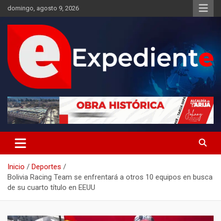
Saltar
domingo, agosto 9, 2026
al
contenido
Desde el lugar de los hechos
Expediente
Inicio
Deportes
Bolivia Racing Team se enfrentará a otros 10 equipos en busca
de su cuarto título en EEUU