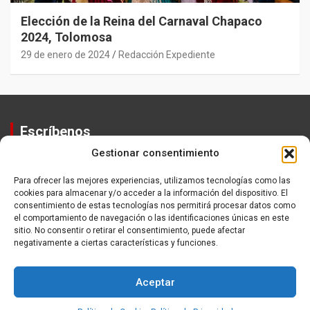
Elección de la Reina del Carnaval Chapaco
2024, Tolomosa
29 de enero de 2024
Redacción Expediente
Escríbenos
Gestionar consentimiento
Contactos
Equipo
Para ofrecer las mejores experiencias, utilizamos tecnologías como las
cookies para almacenar y/o acceder a la información del dispositivo. El
Política de Privacidad
consentimiento de estas tecnologías nos permitirá procesar datos como
el comportamiento de navegación o las identificaciones únicas en este
sitio. No consentir o retirar el consentimiento, puede afectar
negativamente a ciertas características y funciones.
Aceptar
Copyright ©2026
Expediente
Política de Privacidad
Tema por:
Theme Horse
Funciona gracias a:
WordPress