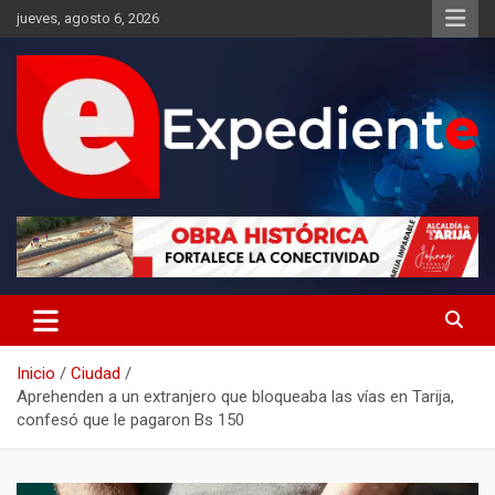
Saltar
jueves, agosto 6, 2026
al
contenido
Desde el lugar de los hechos
Expediente
Inicio
Ciudad
Aprehenden a un extranjero que bloqueaba las vías en Tarija,
confesó que le pagaron Bs 150