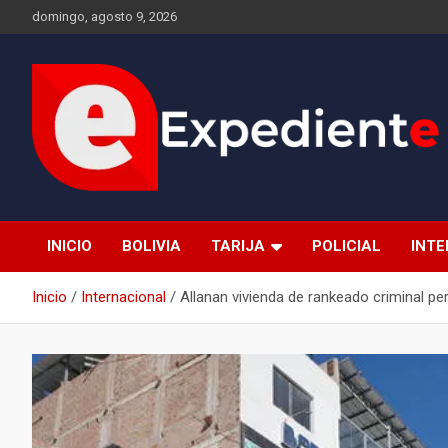
Saltar
domingo, agosto 9, 2026
al
contenido
Desde el lugar de los hechos
Expediente
INICIO
BOLIVIA
TARIJA
POLICIAL
INT
Inicio
Internacional
Allanan vivienda de rankeado criminal pe