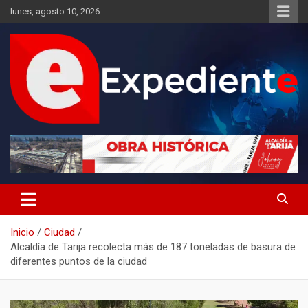
Saltar
lunes, agosto 10, 2026
al
contenido
Desde el lugar de los hechos
Expediente
Inicio
Ciudad
Alcaldía de Tarija recolecta más de 187 toneladas de basura de
diferentes puntos de la ciudad